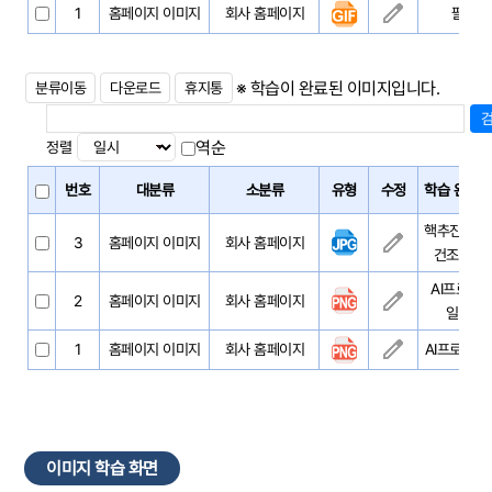
1
홈페이지 이미지
회사 홈페이지
팔주령 
※ 학습이 완료된 이미지입니다.
분류이동
다운로드
휴지통
역순
정렬
번호
대분류
소분류
유형
수정
학습 완료한
핵추진 잠수
3
홈페이지 이미지
회사 홈페이지
건조 미확정
AI프로 채
2
홈페이지 이미지
회사 홈페이지
일람표.
1
홈페이지 이미지
회사 홈페이지
AI프로 자료
이미지 학습 화면